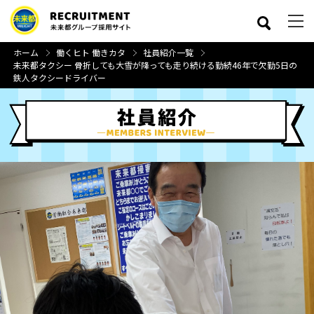
ホーム
働くヒト 働きカタ
社員紹介一覧
未来都タクシー 骨折しても大雪が降っても走り続ける勤続46年で欠勤5日の
鉄人タクシードライバー
close