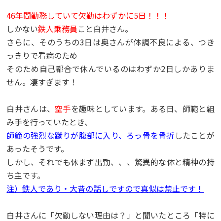
46年間勤務していて欠勤はわずかに5日！！！
しかない
鉄人乗務員
こと白井さん。
さらに、そのうちの3日は奥さんが体調不良による、つき
っきりで看病のため
そのため自己都合で休んでいるのはわずか2日しかありま
せん。凄すぎます！
白井さんは、
空手
を趣味としています。ある日、師範と組
み手を行っていたとき、
師範の強烈な蹴りが腹部に入り、
ろっ骨を骨折
したことが
あったそうです。
しかし、それでも休まず出勤、、、驚異的な体と精神の持
ち主です。
注）鉄人であり・大昔の話しですので真似は禁止です！
白井さんに「欠勤しない理由は？」と聞いたところ「特に