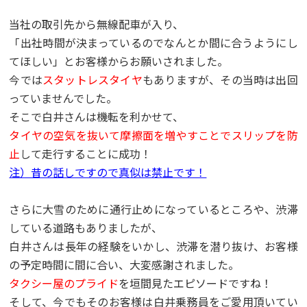
当社の取引先から無線配車が入り、
「出社時間が決まっているのでなんとか間に合うようにし
てほしい」とお客様からお願いされました。
今では
スタットレスタイヤ
もありますが、その当時は出回
っていませんでした。
そこで白井さんは機転を利かせて、
タイヤの空気を抜いて摩擦面を増やすことでスリップを防
止
して走行することに成功！
注）昔の話しですので真似は禁止です！
さらに大雪のために通行止めになっているところや、渋滞
している道路もありましたが、
白井さんは長年の経験をいかし、渋滞を潜り抜け、お客様
の予定時間に間に合い、大変感謝されました。
タクシー屋のプライド
を垣間見たエピソードですね！
そして、今でもそのお客様は白井乗務員をご愛用頂いてい