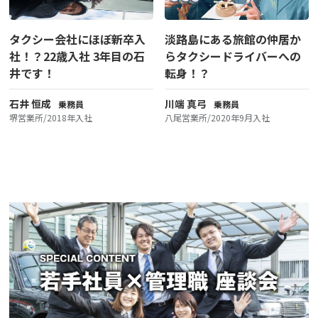
タクシー会社にほぼ新卒入
淡路島にある旅館の仲居か
社！？22歳入社 3年目の石
らタクシードライバーへの
井です！
転身！？
石井 恒成
川端 真弓
乗務員
乗務員
堺営業所/2018年入社
八尾営業所/2020年9月入社