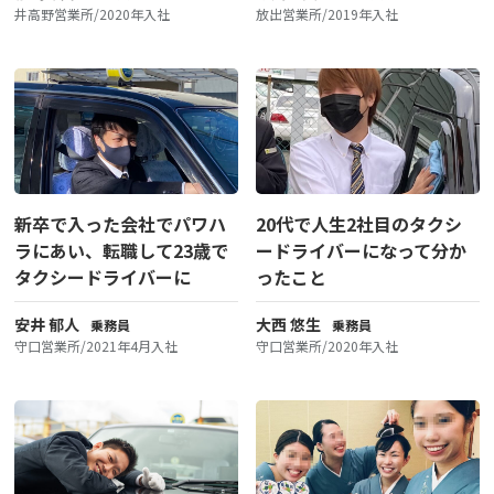
井高野営業所/2020年入社
放出営業所/2019年入社
新卒で入った会社でパワハ
20代で人生2社目のタクシ
ラにあい、転職して23歳で
ードライバーになって分か
タクシードライバーに
ったこと
安井 郁人
大西 悠生
乗務員
乗務員
守口営業所/2021年4月入社
守口営業所/2020年入社