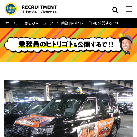
ホーム
さらぴんニュース
乗務員のヒトリゴトも公開するで!!
close