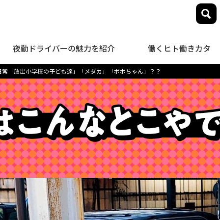
夜勤ドライバーの魅力を紹介
働くヒト働きカタ
日常「放出小学校の子ども達」「メダカ」「ポポちゃん」？？
close