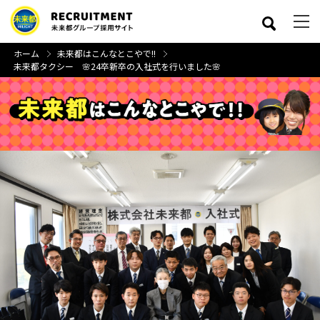
ホーム
未来都はこんなとこやで!!
未来都タクシー 🌸24卒新卒の入社式を行いました🌸
close