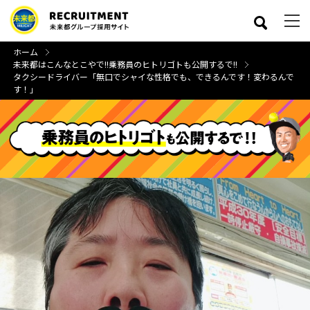
ホーム
未来都はこんなとこやで!!
乗務員のヒトリゴトも公開するで!!
タクシードライバー「無口でシャイな性格でも、できるんです！変わるんで
す！」
close