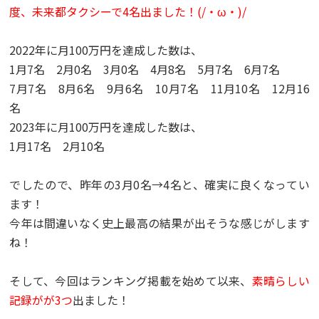
度、未来都タクシーで
4
名出ました！(/・ω・)/
2022
年に月
100
万円を達成した数は、
1
月
7
名
2
月
0
名
3
月
0
名
4
月
8
名
5
月
7
名
6
月
7
名
7
月
7
名
8
月
6
名
9
月
6
名
10
月
7
名
11
月
10
名
12
月
16
名
2023
年に月
100
万円を達成した数は、
1
月
17
名
2
月
10
名
でしたので、昨年の3月0名→4名と、確実に良くなってい
ます！
今年は間違いなく史上最高の結果が出そうな感じがします
ね！
そして、今回はランキング掲載を始めて以来、
素晴らしい
記録がが
3
つ
出ました！