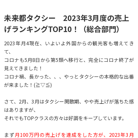
未来都タクシー 2023年3月度の売上
げランキングTOP10！（総合部門）
2023
年月
4
現在、いよいよ外国からの観光客も増えてき
て、
コロナも
5
月
8
日から第
5
類へ移行と、完全にコロナ終了が
見えてきました！
コロナ禍、長かった、、、やっとタクシーの本格的な出番
が来ました！
(≧▽≦)
さて、
2
月、
3
月はタクシー閑散期、やや売上げが落ちた感
はありますが、
それでも
TOP
クラスの方々は好調をキープしています。
まず
月
100
万円の売上げを達成をした方が、
2023
年
3
月