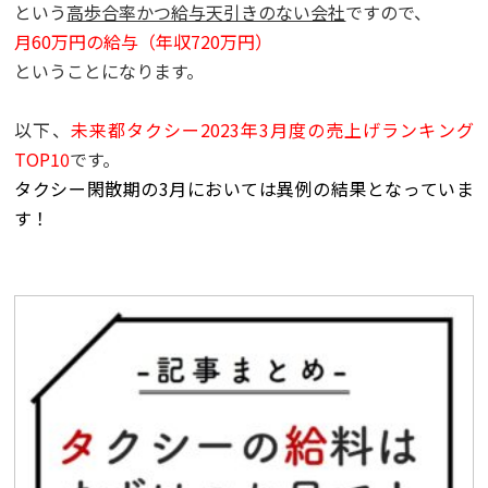
という
高歩合率かつ給与天引きのない会社
ですので、
月
60
万円の給与（年収
720
万円）
ということになります。
以下、
未来都タクシー
2023
年
3
月度の売上げランキング
TOP10
です。
タクシー閑散期の
3
月においては異例の結果となっていま
す！