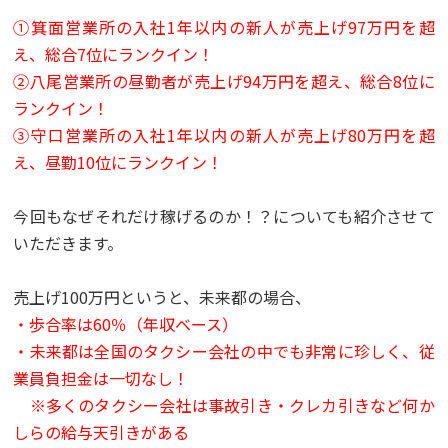
➀
箕面営業所の入社
1
年以内の新人が売上げ
97
万円を超
え、総合
7
位にランクイン！
②
八尾営業所の昼勤者が売上げ
94
万円を超え、総合
8
位に
ランクイン！
③
守口営業所の入社
1
年以内の新人が売上げ
80
万円を超
え、昼勤
10
位にランクイン！
今回もなぜそれだけ稼げるのか！？についても紹介させて
いただきます。
売上げ
100
万円というと、未来都の場合、
・歩合率は
60
％（年収ベース）
・未来都は全国のタクシー会社の中でも非常に珍しく、従
業員負担金は一切なし！
※
多くのタクシー会社は事故引き・クレカ引きなど何か
しらの給与天引きがある