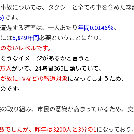
事故については、タクシーと全ての車を含めた総計
%)
です。
に遭遇する確率は、一人あたり
年間0.0146％
。
るには
6,849年間
必要ということになり、
のないレベルです。
多そうなイメージがあるかと言うと
3万人
がいて、24時間365日動いていて、
が故にTVなどの報道対象
になってしまうため、
のです。
察の取り組み、市民の意識が高まっているため、交
数でしたが、昨年は3200人と3分の1
になっており