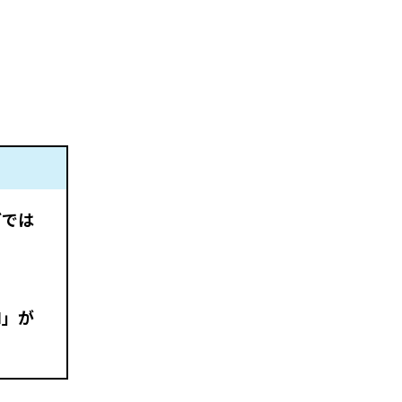
どでは
ロ」が