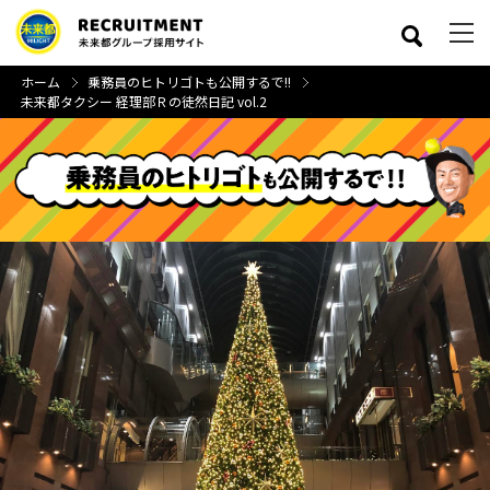
ホーム
乗務員のヒトリゴトも公開するで!!
未来都タクシー 経理部Ｒの徒然日記 vol.2
close