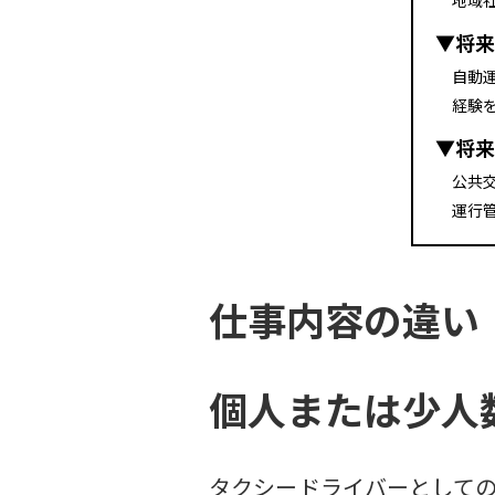
地域
▼将来
自動
経験
▼将来
公共
運行
仕事内容の違い
個人または少人
タクシードライバーとして