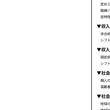
定め
路線
定時
▼収入
歩合
シフ
▼収入
固定
シフ
▼社会
個人
高齢
▼社会
地域