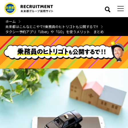
ホーム
未来都はこんなとこやで!!
乗務員のヒトリゴトも公開するで!!
タクシー予約アプリ「Uber」や「GO」を使うメリット まとめ
close