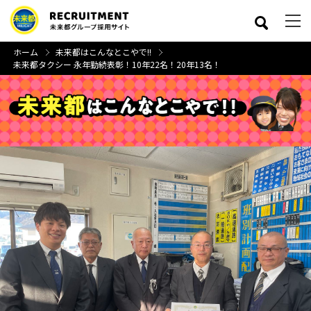
ホーム
未来都はこんなとこやで!!
未来都タクシー 永年勤続表彰！10年22名！20年13名！
close