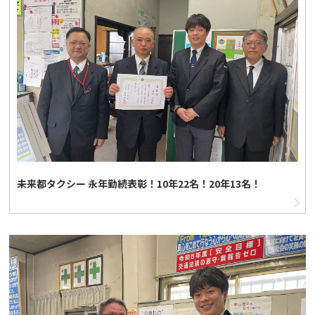
未来都タクシー 永年勤続表彰！10年22名！20年13名！