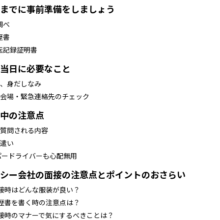
までに事前準備をしましょう
調べ
歴書
転記録証明書
当日に必要なこと
装、身だしなみ
接会場・緊急連絡先のチェック
中の注意点
ず質問される内容
葉遣い
パードライバーも心配無用
シー会社の面接の注意点とポイントのおさらい
面接時はどんな服装が良い？
履歴書を書く時の注意点は？
面接時のマナーで気にするべきことは？