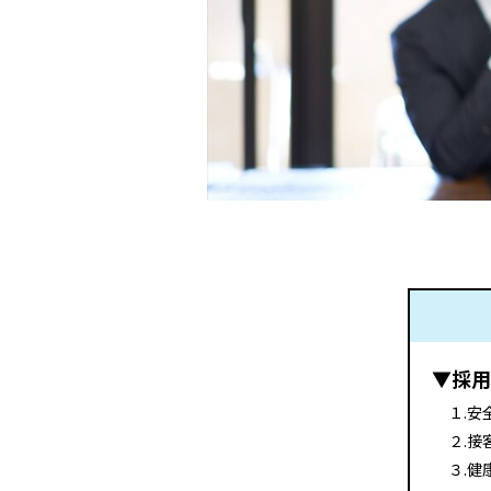
▼採用
１.
２.
３.