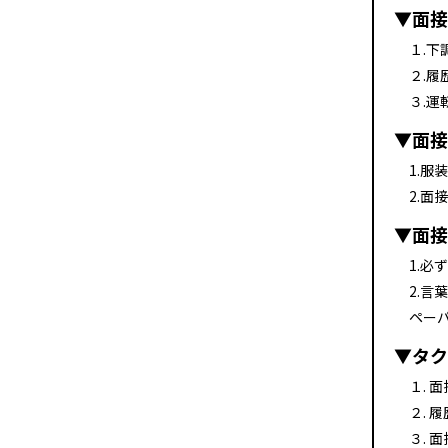
▼面接
１.下
２.履
３.運
▼面接
1.服
2.面
▼面接
1.必
2.言
ペー
▼タク
１. 
２. 
３. 